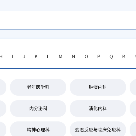
H
I
J
K
L
M
N
O
P
Q
R
老年医学科
肿瘤内科
内分泌科
消化内科
精神心理科
变态反应与临床免疫科