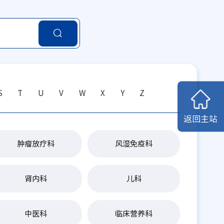
S
T
U
V
W
X
Y
Z
返回主站
肿瘤放疗科
风湿免疫科
肾内科
儿科
中医科
临床营养科