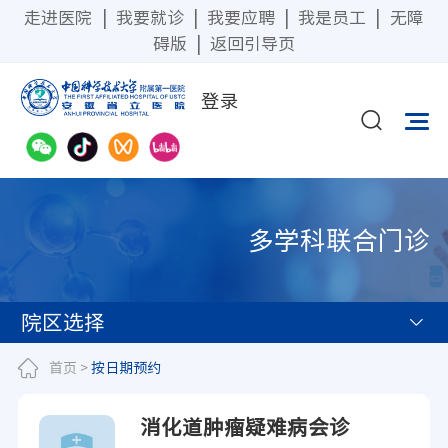
走进医院
|
我要就诊
|
我要应聘
|
我是员工
|
无障
碍版
|
返回引导页
登录
多学科联合门诊
院区选择
首页
>
按日期预约
消化道肿瘤疑难病会诊