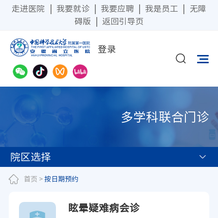
走进医院
|
我要就诊
|
我要应聘
|
我是员工
|
无障
碍版
|
返回引导页
登录
多学科联合门诊
院区选择
首页
>
按日期预约
眩晕疑难病会诊