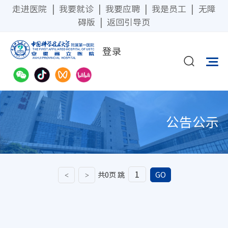
走进医院
|
我要就诊
|
我要应聘
|
我是员工
|
无障
碍版
|
返回引导页
登录
公告公示
<
>
共0页
跳