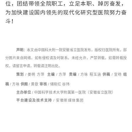
位，团结带领全院职工，立足本职、踔厉奋发，
为加快建设国内领先的现代化研究型医院努力奋
斗！
声明：
本文由中国科大附一院安徽省立医院发布，版权归医院所有，部
分图片来自网络，如有侵权请及时联系。未经允许，严禁转载。如需转载授
权，请留言申请，转载请注明出处。
策划
/
姜明 方萍
主编
/
方萍
责编
/
方咏 程玉涵
供稿
/
宣旸
组
稿
/
方咏
供图
/
黄歆
审核
/
储晓红 谷玮
主办单位 /
中国科学技术大学附属第一医院（安徽省立医院）
平台建设及技术支持 /
安徽新媒体集团