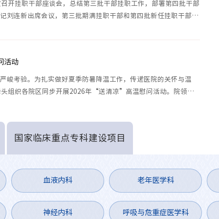
彰对象、支部立项优秀案例获奖代表和党员
会，并回答记者提问。
党向纵深发展、向基层延伸。他强调，一是
室召开挂职干部座谈会，总结第三批干部挂职工作，部署第四批干部
代表等参加大会。
提高政治站位，把牢医院改革发展的正确方
书记刘连新出席会议，第三批期满挂职干部和第四批新任挂职干部参
向。要深刻认识全面从严治党的政治要求，
主持。会上，李矗对干部挂职工作进行了回顾总结，指出了该项工作
树立和践行正确政绩观，始终从政治和大局
方面取得的显著成效。第三批挂职干部结合挂职经历，围绕工作收获
出发谋划推进工作，确保医院各项事业沿着
等作交流发言。大家表示，挂职锻炼进一步拓宽了工作视野，增强了
问活动
正确方向行稳致远。二是坚持以案为鉴，扎
形成的管理思维和工作方法运用到临床一线，继续发挥沟通协调和桥
实推进整改整治和清朗医院建设。要深刻汲
真听取发言后，刘连新充分肯定第三批挂职干部取得的进步和成效。
来严峻考验。为扎实做好夏季防暑降温工作，传递医院的关怀与温
取违纪违法案件教训，下大力气清理廉洁与
动换位思考，将临床一线真实需求融入管理实践，在统筹协调、流程
头组织各院区同步开展2026年“送清凉”高温慰问活动。院领导
学术诚信等领域问题的历史存量、坚决遏制
提出的意见建议，院党委将分类梳理，对能够及时解决的问题立行立
成、袁双虎及相关职能处室负责人、分院区领导班子成员分组带队，
增量，统筹抓好巡视审计、医德医风、学术
跟踪督办，切实把大家的心声转化为优化管理、服务临床的具体举
岗位的工作人员送去清凉与暖心问候。慰问过程中，慰问组一行人员
诚信等专项整改整治。三是压紧压实责任，
求。一要提高政治站位，尽快转变角色。自觉将个人成长融入医院发
心、液氧站、中央空调机房、急诊抢救室、CCU、介入科等高温一
国家临床重点专科建设项目
推动全面从严治党各项任务落地见效。要严
工作与科室工作的关系。二要坚持勤学实干，提升综合能力。认真学
防护及日常工作开展情况，并为在岗职工逐一送上各类防暑降温物
格落实“一岗双责”，持续强化重点领域风
织协调、沟通表达和统筹谋划能力，不断增强全局意识和系统思维。
守岗位的敬业奉献精神给予肯定与感谢，叮嘱大家做好高温期间的安
险防控与监督执纪问责，领导干部要带头严
效。要主动承担工作任务，认真落实考勤等管理制度，及时总结工作
保障自身身心健康。各科室负责人要切实关心爱护一线职工，因地制
守纪律、改进作风，切实把全面从严治党成
科室有效融合，拓宽选人用人渠道，识别储备后备干部，我院自
作条件。此次“送清凉”活动是院工会践行服务职工宗旨、维护职工
血液内科
老年医学科
果转化为推动医院高质量发展的强大动力。
到行政岗位挂职锻炼，现已顺利完成3批次挂职工作，今年继续组织开
持续聚焦职工需求，常态化开展暖心关爱活动，做实做细职工服务工
田仰华要求，全院干部职工要深刻领会会议
将持续完善干部挂职锻炼机制，优化复合型人才培养模式，不断提
。（宣旸/文 吴家炜、冯嘉伟、方咏、司圣波/图 谷玮/审核
精神，高度重视当前医疗领域党风廉政建设
骨干力量。（李茹月/文 吴家炜/图 夏锦萍/审核）
神经内科
呼吸与危重症医学科