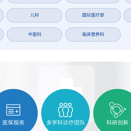
和反腐败工作的严峻形势，切实把思想和行
动统一到会议部署要求上来，抓好传达落
儿科
国际医疗部
实，确保压力传导到底、责任落实到人；广
大干部职工要以案为鉴、警钟长鸣，知敬
畏、存戒惧、守底线，始终做到心有所畏、
中医科
临床营养科
行有所止，把纪律规矩内化于心、外化于
行，以过硬作风和坚实举措推动全面从严治
党各项部署要求在全院上下贯通执行、取得
实效，共同守护医院风清气正的政治生态和
干事创业的良好环境。会上，党委副书记、
纪委书记郑红群布置医院2026年全面从严治
党暨党风廉政建设和反腐败工作要点。与会
人员集中观看了医疗领域严重违纪违法犯罪
人员忏悔视频。（纪委办监察处 周洋洋/文
党委宣传与统战部 吴家炜/图 张海妍/审核）
责编：方雯
医保服务
多学科诊疗团队
科研创新