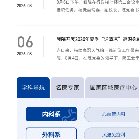
8月6日下午，我院在行政楼七楼第二会议
2026-08
挂职任务。校党委常委、副校长，院党委
加会议，会议由院党委委员、副院长李矗
开展以来，在管理效能、干部队伍建设等
体会、管理实践中发现的问题及改进建议
06
我院开展2026年夏季“送清凉”高温慰
管理意识和协同能力，今后将把挂职期间
梁纽带作用，为医院发展贡献力量。在认
连日来，持续高温天气给一线岗位工作带
2026-08
他指出，挂职干部深入行政管理岗位，主
暖，8月4日，在院党委的领导下，院工会牵
管理等方面得到了全方位锻炼。针对大家
石礼忠、虞德才、储晓红、尹大龙、郑昌
改，需长期推进的将建立专项清单，逐项
深入一线走访慰问在岗职工，为坚守酷暑
措。刘连新对第四批挂职干部提出三点要
先后来到各院区保卫保洁岗位、消毒供应中
学科导航
名医专家
国家区域医疗中心
展大局，增强责任意识，统筹处理好挂职
线岗位，详细了解各岗位高温作业、防暑
习管理制度和工作流程，在实践中提升组
资。慰问组对全体一线职工不畏酷暑、坚
三要严格遵守管理要求，确保挂职取得实
全作业，合理调整工作节奏、劳逸结合，
体会和实践经验。为加强行政部门和临床
宜做好防暑降温，努力创造安全安心的工
内科系
心血管内科
2022年起组织业务干部、青年业务骨干
健康权益的重要举措。下一步，院工会将
展第4批干部挂职锻炼工作。下一步，医院
作，凝聚全院奋进力量，助力医院高质量发展
外科系
升干部队伍履职能力，为医院高质量发展储备
风湿免疫科
） 责编：李军军