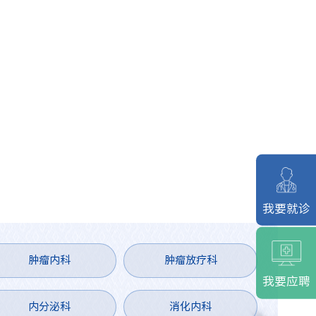
查看更多
情系桑榆晚 笑口沐春
风——离退休第二、第
五、第八、第十党支
2026-07-27
部联合开展志愿服务
我要就诊
活动
肿瘤内科
肿瘤放疗科
我要应聘
内分泌科
消化内科