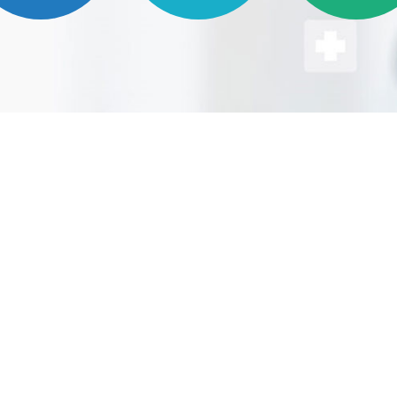
健康课"整合医院学科集群优势资
新"直播+"科普模式，通过"1+N"融
阵（直播+短视频/漫画/脱口秀
将专业医学知识转化为老百姓听得
得会、用得上的医学健康知识。项
量已超1000万，形成了"专家愿意
众喜欢看、知识传得开"的良性循
查看更多
评2024年安徽省网络文明建设优秀