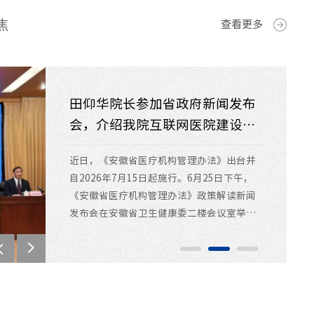
焦
查看更多
院党委召开庆祝中国共产党成立
田仰华院长参加省政府新闻发布
医院召开2026年全面从严治党工
105周年暨“两优一先”表彰大
会，介绍我院互联网医院建设成
作会议暨警示教育大会
会
果
为热烈庆祝中国共产党成立105周年，扎实推
近日，《安徽省医疗机构管理办法》出台并
4月14日下午，医院召开2026年全面从严治
进树立和践行正确政绩观学习教育，激励广
自2026年7月15日起施行。6月25日下午，
党工作会议暨警示教育大会，校党委常委、
大党员坚定理想信念、锤炼优良作风，6月30
《安徽省医疗机构管理办法》政策解读新闻
副校长，院党委书记刘连新出席会议并讲
日下午，院党委在南区学术交流中心召开庆
发布会在安徽省卫生健康委二楼会议室举
话，院长田仰华主持会议，院领导班子成
祝中国共产党成立105周年大会。中国科大党
行。省卫生健康委副主任杨绪斌，省司法厅
员、中层管理干部、临床医技科室主任、护
委常委、副校长，院党委书记刘连新出席大
副厅长蒋文斌，省卫生健康委二级巡视员王
士长等人员参加会议。刘连新在讲话中指
会并作主题讲话。党员院领导、中层管理干
俊宝，安徽医科大学第一附属医院党委书记
出，要严格落实新时代党的建设总要求，把
部、党支部书记及委员、荣获“光荣在党50
徐朝阳，中国科学技术大学附属第一医院
全面从严治党作为提升医院治理效能、护航
年”纪念章的老党员代表、“两优一先”表
（安徽省立医院）院长田仰华出席新闻发布
一流医院建设的核心抓手，持续推动管党治