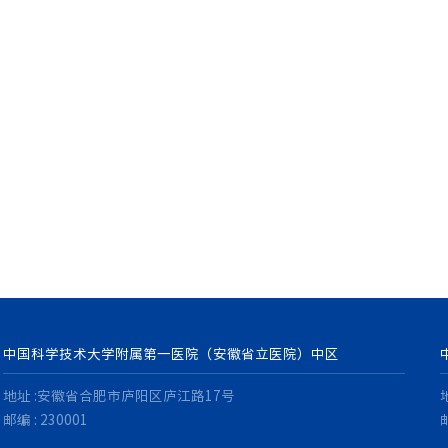
多
药物临床试验机构
学术期刊
中国科学技术大学附属第一医院（安徽省立医院）中区
地址 :安徽省合肥市庐阳区庐江路17号
邮编 : 230001
邮