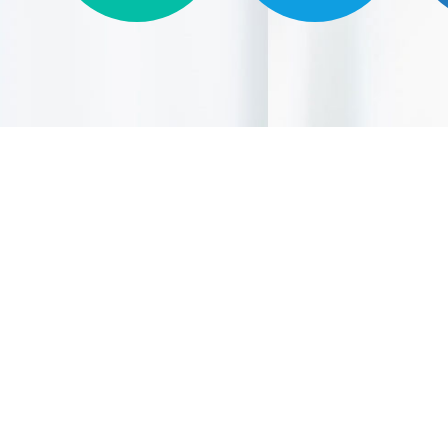
"蜗壳
源，创
媒体矩
等），
懂、学
目传播
讲、群
环，获
案例。