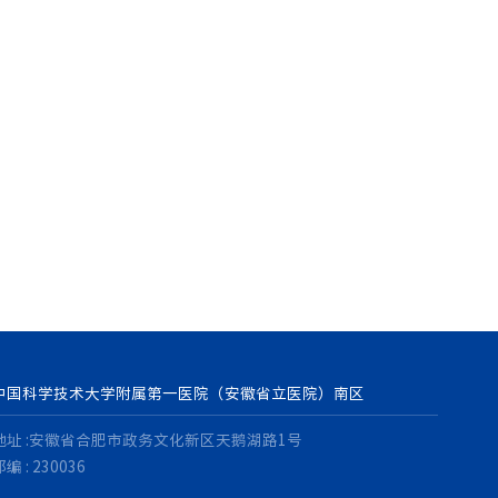
查看更多
中国科学技术大学附属第一医院（安徽省立医院）南区
地址 :安徽省合肥市政务文化新区天鹅湖路1号
编 : 230036