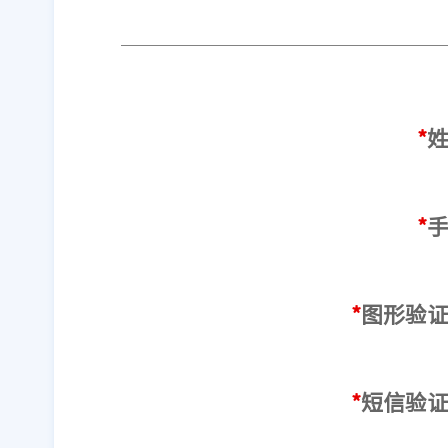
*
*
*
图形验
*
短信验