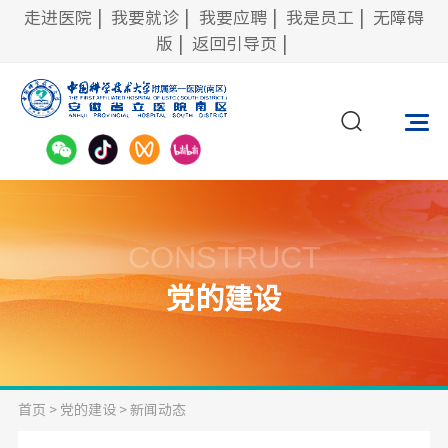
走进医院
|
我要就诊
|
我要应聘
|
我是员工
|
无障碍
版
|
返回引导页
|
CONSTRUCT
党的建设
首页
>
党的建设
>
新闻动态