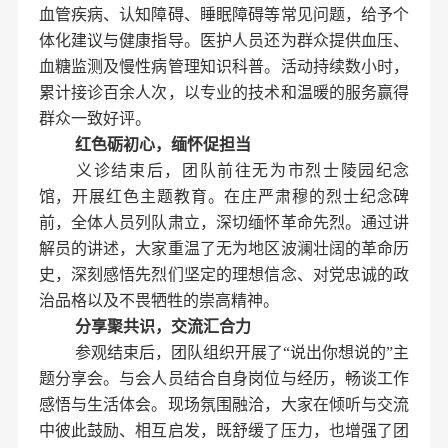
血管疾病、认知障碍、睡眠障碍等常见问题，给予个
体化建议与健康指导。医护人员还为群众提供血压、
血糖监测及慢性病管理知识科普。活动持续数小时，
累计接诊百余人次，以专业的技术和温暖的服务赢得
群众一致好评。
红色砺初心，缅怀促担当
义诊结束后，团队前往无为市烈士陵园纪念
馆，开展红色主题教育。在庄严肃穆的烈士纪念碑
前，全体人员列队肃立，深切缅怀革命先烈。通过讲
解员的讲述，大家重温了无为地区波澜壮阔的革命历
史，深刻感悟先烈们坚定的理想信念、对党忠诚的政
治品格以及不畏牺牲的崇高精神。
分享聚共识，交流汇合力
参观结束后，团队组织开展了“说出你想说的”主
题分享会。与会人员结合自身岗位与经历，畅谈工作
感悟与生活体会。现场氛围融洽，大家在倾听与交流
中彼此鼓励、相互启发，既舒缓了压力，也增强了团