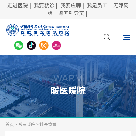
走进医院
|
我要就诊
|
我要应聘
|
我是员工
|
无障碍
版
|
返回引导页
|
WARM
暖医暖院
首页
>
暖医暖院
>
社会赞誉