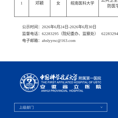
公共卫生
邓颖
1
女
皖南
医科大学
防医
公示时间：
2026年6月
24
日
-2026年6月
30
日
监督电话：
62283295（院纪委办、监察处）
62283
电子邮箱：
ahslyyrsc@163.com