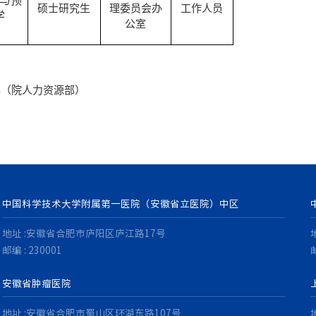
与预
硕士研究生
理委员会办
工作人员
学
公室
294（院人力资源部）
中国科学技术大学附属第一医院（安徽省立医院）中区
地址 :安徽省合肥市庐阳区庐江路17号
邮编 : 230001
邮
安徽省肿瘤医院
地址 :安徽省合肥市蜀山区环湖东路107号