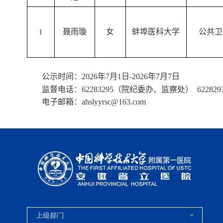
聂雨璇
女
蚌埠医科大学
公共卫
1
公示时间：
2026年
7
月
1
日
-2026年
7
月
7
日
监督电话：
62283295（院纪委办、监察处）
62282
电子邮箱：
ahslyyrsc@163.com