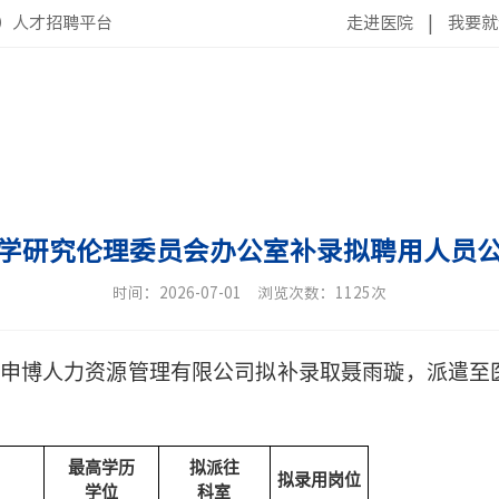
）人才招聘平台
走进医院
|
我要就
学研究伦理委员会办公室补录拟聘用人员
时间：2026-07-01
浏览次数：1125次
申博人力资源管理有限公司拟
补录取
聂雨璇
，派遣至
最高学历
拟派往
拟录用岗位
学位
科室