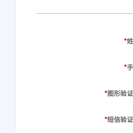
*
*
*
图形验
*
短信验