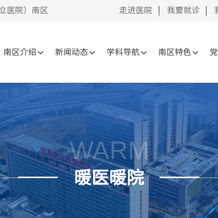
立医院）南区
走进医院
|
我要就诊
|
南区介绍
新闻动态
学科导航
南区特色
WARM
暖医暖院