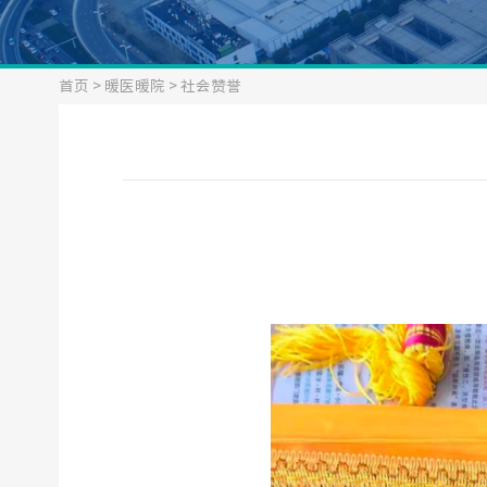
首页
>
暖医暖院
>
社会赞誉