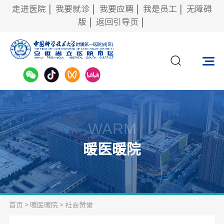
走进医院
|
我要就诊
|
我要应聘
|
我是员工
|
无障碍
版
|
返回引导页
|
WARM
暖医暖院
首页
>
暖医暖院
>
社会赞誉