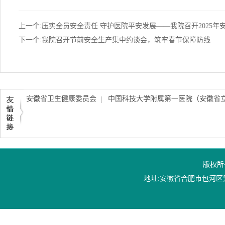
上一个:压实全员安全责任 守护医院平安发展——我院召开2025
下一个:我院召开节前安全生产集中约谈会，筑牢春节保障防线
安徽省卫生健康委员会
中国科技大学附属第一医院（安徽省
|
版权所
地址:安徽省合肥市包河区繁华大道1