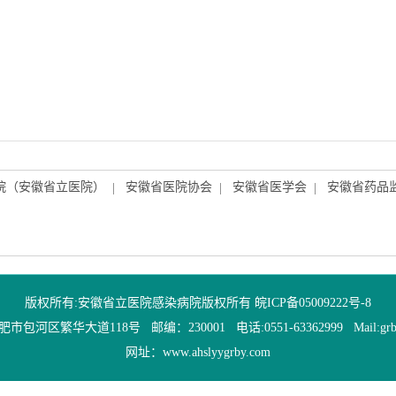
院（安徽省立医院）
安徽省医院协会
安徽省医学会
安徽省药品
|
|
|
版权所有:安徽省立医院感染病院版权所有
皖ICP备05009222号-8
包河区繁华大道118号 邮编：230001 电话:0551-63362999 Mail:grbyx
网址：www.ahslyygrby.com