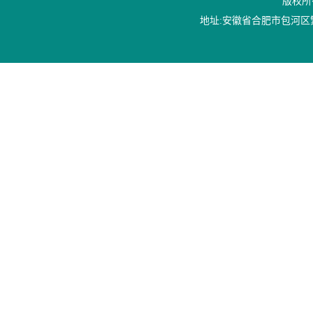
版权所
地址:安徽省合肥市包河区繁华大道1