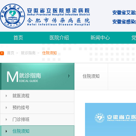
安徽省艾滋
安徽省感染
首页
医院介绍
新闻中心
首页
>
就诊指南
>
住院须知
住院须知
就医流程
预约挂号
门诊排班
住院须知