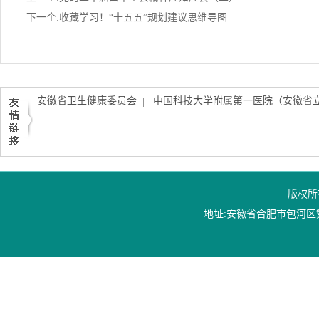
下一个:收藏学习！“十五五”规划建议思维导图
安徽省卫生健康委员会
中国科技大学附属第一医院（安徽省
|
版权所
地址:安徽省合肥市包河区繁华大道1