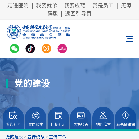
走进医院
|
我要就诊
|
我要应聘
|
我是员工
|
无障
碍版
|
返回引导页
党的建设
预约挂号
就医指南
门诊排班
医保服务
地理位置
蜗壳健康课
党的建设
>
宣传统战
>
宣传工作