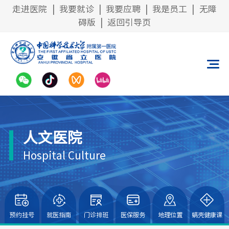
走进医院
|
我要就诊
|
我要应聘
|
我是员工
|
无障
碍版
|
返回引导页
人文医院
Hospital Culture
预约挂号
就医指南
门诊排班
医保服务
地理位置
蜗壳健康课