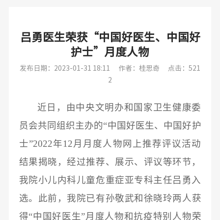
吕勇医生荣获“中国好医生、中国好
护士”月度人物
发布日期：2023-01-31 18:11
作者：桂思奇
点击：521
2
近日，由
中央文明办和国家卫生健康委
员会共同
组织主办的
“中国好医生
、
中国好护
士
”
2022
年
12
月月度人物网上推荐评议活动
结果
揭晓，经过推荐、展示、评议等环节，
我院
小儿内科儿童危重症亚专科
主任
吕勇入
选
。
此前，我院已有孙敬武和徐晓玲两人获
得
“中国好医生
”
月度人物和抗疫特别人物荣