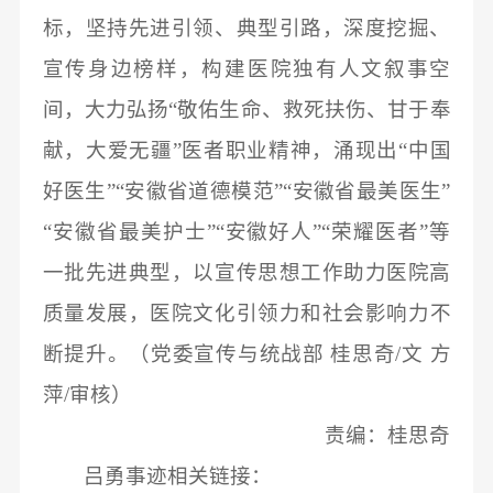
标，
坚持先进引领、典型引路，深度挖掘、
宣传身边榜样，构建医院独有人文叙事空
间，
大力弘扬
“
敬佑生命、救死扶伤、甘于奉
献，大爱无疆
”
医者
职业精神
，
涌现出
“中国
好医生”“安徽省道德模范”“安徽省最美医生”
“安徽省最美护士”“安徽好人”“荣耀医者”等
一批先进典型，以宣传思想工作
助力医院高
质量发展
，
医院文化
引领力和社会影响力不
断提升
。
（党委宣传与统战部 桂思奇/文 方
萍/审核）
责编：桂思奇
吕勇事迹相关链接：