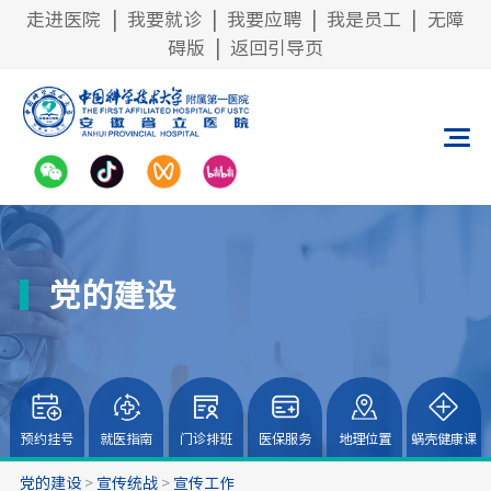
走进医院
|
我要就诊
|
我要应聘
|
我是员工
|
无障
碍版
|
返回引导页
党的建设
预约挂号
就医指南
门诊排班
医保服务
地理位置
蜗壳健康课
党的建设
>
宣传统战
>
宣传工作