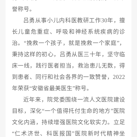
誉称号。
吕勇从事小儿内科医教研工作
30
年，擅
长儿童危重症、呼吸和神经系统疾病的诊
治。
“
挽救一个孩子，就是挽救一个家庭
”
，
秉持这样的初心，吕勇从医三十年，坚守临
床一线，践行医者担当，救治患儿无数
，得
到患者、同行和社会各界的一致赞誉，
2022
年荣获“安徽省最美医生”称号。
近年来，院党委围绕一流人文医院建设
目标，深化
“一个值得托付生命的地方”医院
文化内涵，持续增强医院文化软实力。立足
“
仁术济世、科医报国
”
医院新时代精神坐