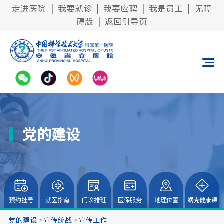
走进医院
|
我要就诊
|
我要应聘
|
我是员工
|
无障
碍版
|
返回引导页
党的建设
预约挂号
就医指南
门诊排班
医保服务
地理位置
蜗壳健康课
党的建设
>
宣传统战
>
宣传工作