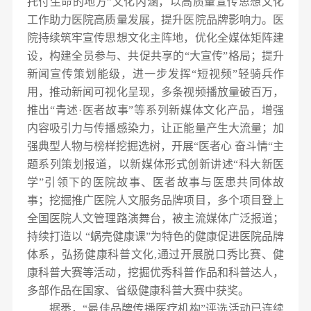
托付生命的地方”文化内涵，以高质量宣传思想文化
工作助力医院高质量发展，提升医院品牌影响力。医
院持续筑牢宣传思想文化主阵地，优化全媒体矩阵建
设，构建全员参与、共促共享的“大宣传”格局；提升
新闻宣传策划能级，进一步发挥“短视频”轻骑兵作
用，推动新闻可视化呈现，多条视频播放量破百万，
推出“青述·医者故事”等系列新媒体文化产品，增强
内容吸引力与传播感染力，让正能量产生大流量；加
强典型人物与榜样挖掘选树，开展“医者心 奋斗情“主
题系列策划报道，以新媒体形式创新讲述“科大新医
学”引领下的医院故事、医者故事与医患共同体故
事；挖掘推广医院人文服务品牌项目，多个项目登上
全国医院人文管理路演舞台，被主流媒体广泛报道；
持续打造以 “蜗壳健康课”为特色的健康促进医院品牌
体系，弘扬健康科普文化,通过开展脱口秀比赛、健
康科普大赛等活动，挖掘优秀科普作品和科普达人，
多部作品在国家、省级健康科普大赛中获奖。
据悉，“最佳品牌传播医疗机构”评选活动已连续