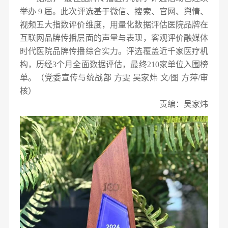
举办 9 届。此次评选基于微信、搜索、官网、舆情、
视频五大指数评价维度，用量化数据评估医院品牌在
互联网品牌传播层面的声量与表现，客观评价融媒体
时代医院品牌传播综合实力。评选覆盖近千家医疗机
构，历经3个月全面数据评估，最终210家单位入围榜
单。
（党委宣传与统战部 方雯 吴家炜 文/图 方萍/审
核）
责编：吴家炜