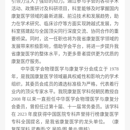
引领力
注入了强劲的动力。通过参与学会的各项学术
活动、政策研讨及科研项目，科室能够及时掌握国内
康复医学领域的最新进展、前沿技术和发展趋势，助
力在学术研究、临床诊疗等方面实现跨越式发展，为
科室搭建起与全国顶尖同行深度交流、协同合作的重
要桥梁。同时，这一任职也将为我省康复医
学领域的
发展带来积极影响，借助学会平台，将进一步提升我
省康复医学的整体水平，为更多患者提供更为优质的
康复医疗服务。
中华医学会物理医学与康复学分会成立于 1978
年，是我国康复医学领域最具权威性和影响力的学术
组织，其委员会成员的遴选标准极为严格，代表着行
业内的顶尖专家水平。我院康复医学科倪朝民教授自
2008 年以来一直担任中华医学会物理医学与康复分
会委员，曾担任过第十届、十一届常务委员。该学科
在 2023 年度获得中国医院专科声誉排行榜康复医学
专科全国提名，是我省康复医学的龙头单位。 （康
复医学科 武春雨/文 吴鸣/图 黄炎/审核）