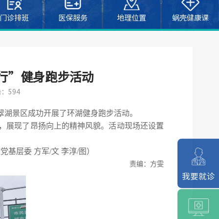
门诊排班
医保服务
地理位置
蜗壳健康课
行”健身跑步活动
：594
翠湖景区成功开展了环湖健身跑步活动。
跑，展现了昂扬向上的精神风貌。活动现场还设置
层委 方军/文 李淳/图）
责编：方雯
我要就诊