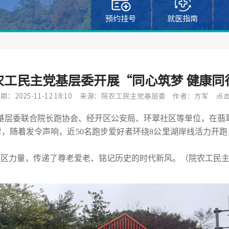
预约挂号
就医指南
农工民主党基层委开展“同心筑梦 健康同
：2025-11-12 18:10
来源：院农工民主党基层委
作者：方军
点击
党基层委联合院长跑协会、经开区公安局、环翠社区等单位，在翡
8时，随着发令声响，近50名跑步爱好者环绕8公里湖岸线活力开
区力量，传递了尊老爱老、铭记历史的时代新风。（院农工民主党基