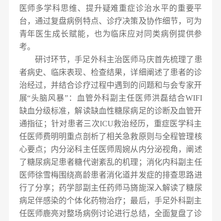
医师多学科思维、提升疑难重症诊治水平的重要平
台，通过复盘病例特点、诊疗决策及协作细节，可为
青年医生成长赋能，也为临床应对同类病例提供参
考。
研讨环节，
手足外科
主治医师马庆首先梳
理了
患
者病史、临床表现、检查结果，详细阐述了患者的诊
治经过
，
并结合诊疗过程中遇到的问题和与会专家开
展“头脑风暴”
：
血管外科
副主任医师
洪磊结合WIFI
缺血分级标准，解读缺血性糖尿病足的诊断及血管开
通指征；针对患者三次ICU救治经历，重症医学科主
任
医师
费明明重点剖
析了
相关急救原则与全程管理核
心要点；内分泌科主任
医师
周婉
从
内分泌视角
，
阐述
了
糖尿病足患者糖代谢紊乱
的机理
；消化内科
副主任
医师
徐雪梅
围绕
高龄患者消化道并发症
的
排查思路
进
行了分享
；药学部
副主任药师
马旖旎
深入解读了
糖尿
病足伴感染的个体化药物治疗；最后，手足外科
副主
任医师
鹿亮对整场病例讨论进行总结，全面复盘了诊