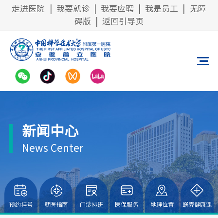
走进医院
|
我要就诊
|
我要应聘
|
我是员工
|
无障
碍版
|
返回引导页
新闻中心
News Center
预约挂号
就医指南
门诊排班
医保服务
地理位置
蜗壳健康课