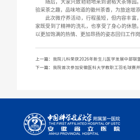
随后，大家兴致勃勃地来到谢裕大茶博园
验采茶之趣，品味地道的徽州茶香，为旅途增
此次
微疗养活动，
行程虽短，但内容丰富
家既受到了精神的洗礼，也享受了身心的休憩
以更加饱满的热情、更加昂扬的姿态回归工作
上一篇：
我院儿科荣获2026年新生儿医学发展中部联
下一篇：
我院首次参加安徽医科大学教职工羽毛球赛