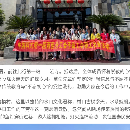
笑语，前往此行第一站——岩寺。抵达后，全体成员怀着崇敬的
那段烽火连天的峥嵘岁月。革命先辈们坚定的理想信念与不屈不
命传统教育与“不忘初心”的党性洗礼，激励大家在今后的工作中
唐模村。这里以独特的水口文化著称，村口古树参天，水系蜿蜒
平日工作的辛劳在这一刻烟消云散。忽然间从晒场传来热闹的锣鼓
的鱼灯穿街过巷，游人簇拥相随，灯火连绵流动，象征国泰民安