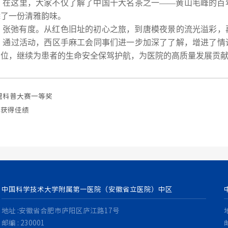
。在这里，大家不仅了解了中国十大名茶之一——黄山毛峰的百
添了一份清雅韵味。
，张弛有度。从红色旧址的初心之旅，到唐模夜景的流光溢彩，
。通过活动，
西区
手麻工会同事们进一步加深了了解，增进了情
岗位，继续为患者的生命安全保驾护航，为医院的高质量发展贡
盟科普大赛一等奖
并获得佳绩
中国科学技术大学附属第一医院（安徽省立医院）中区
地址 :安徽省合肥市庐阳区庐江路17号
邮编 : 230001
邮