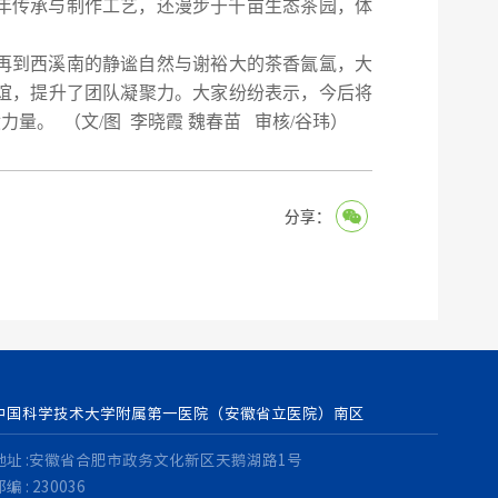
年传承与制作工艺，还漫步于千亩生态茶园，体
再到西溪南的静谧自然与谢裕大的茶香氤氲，大
谊，提升了团队凝聚力。大家纷纷表示，今后将
献力量。
（文/图 李晓霞 魏春苗 审核/
谷玮
）
分享：
中国科学技术大学附属第一医院（安徽省立医院）南区
地址 :安徽省合肥市政务文化新区天鹅湖路1号
编 : 230036