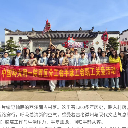
片绿野仙踪的西溪南古村落。这里有1200多年历史，踏入村
板路穿行，呼吸着清新的空气，感受着古老徽州与现代文艺气息
暂时脱离工作与生活压力，平复焦虑，回归平静从容。