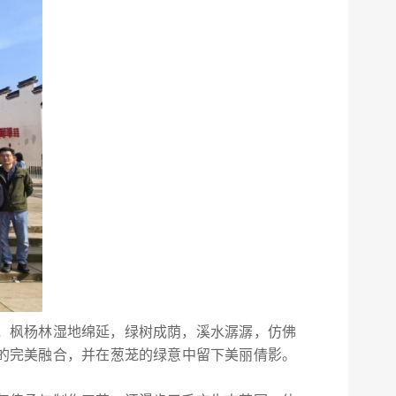
落，枫杨林湿地绵延，绿树成荫，溪水潺潺，仿佛
的完美融合，并在葱茏的绿意中留下美丽倩影。