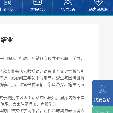
门诊排班
医保服务
地理位置
蜗壳健康课
班结业
来自临床、行政、后勤各岗位共
47
名职工学员，
。
特邀专业书法名师授课，课程融合文史赏析与实
转折，
悉心
纠正
学员
书写细节。课堂氛围清雅沉
临摹难点
。
课堂书香浓郁、学风浓厚。笔墨间沉
式于我院中区职工活动中心
展出
。
展厅内数十幅
我要就诊
与传承
。
大家
驻足品鉴、点赞学习。
建
的
传统文化
学习
平台，让翰墨雅韵滋养医者心