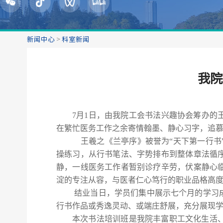
新闻中心
>
科室新闻
​我
7
月
1
日
，由我院工会
书法兴趣协会
筹办的
在繁忙医务工作之余寄情翰墨、静心习字，追
王羲之《兰亭序》被誉为
“
天下第一行书
操练习，从行书笔法、字势排布到整体章法循
静，一线医务工作者暂别诊疗辛劳，伏案静心
淀的专注从容，与医者仁心笃行的职业品格高
结业当日，学员们集中展示七个月的学习
行书作品或秀逸灵动、或端庄舒展，充分展现
本次书法
培训
班是我院丰富职工文化生活