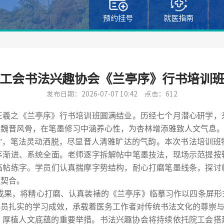
预约挂号
就医指南
院工会书法兴趣协会《兰亭序》行书培训
发布日期：2026-07-07 10:42
点击：612
王羲之《兰亭序》行书
培训
班圆满结业。历经七个月潜心研学，
慕魏晋风骨，在笔墨修习中涵养心性，为杏林增添雅致人文气息
”
，笔法灵动洒脱，尽显晋人清雅旷达的气韵。本次书法
培训
班
序渐进、系统全面。老师逐字拆解帖中笔墨技法，现场示范提按
临帖练字。学员们认真揣摩字势结构，耐心打磨笔墨线条
，
探讨
度契合。
成果，将精心打磨
、
认真装裱的
《
兰亭序
》
临摹
习作
以四条屏形
学员扎实的学习成效，承载着医务工作者对传统书法文化的尊崇
、厚植人文底蕴的重要举措。
书法兴趣协会
将持续依托
院工会
搭