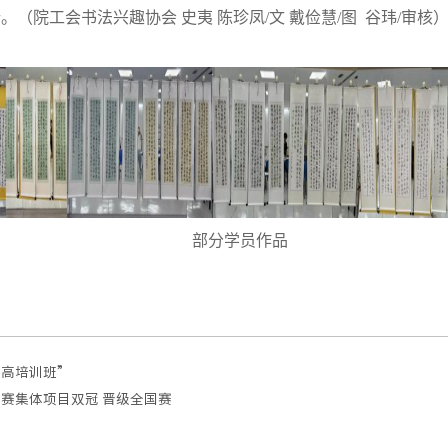
行。
（院工会书法兴趣协会
史夷 陈珍凤/文
戴俭慧/图
谷玮/审核
部分学员作品
提高培训班”
赛集体项目双冠 晋级全国赛