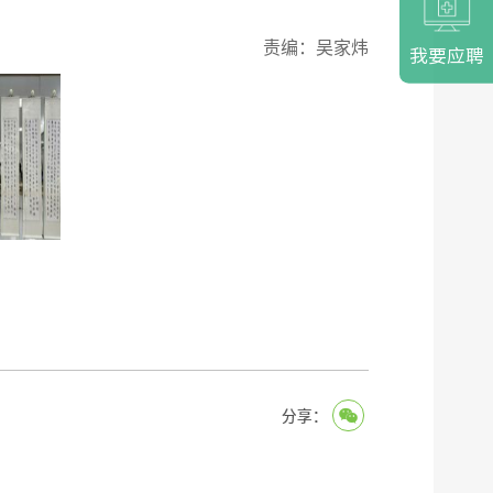
）
责编：吴家炜
我要应聘
分享：