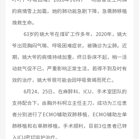
的病情雪上加霜，她的肺功能急剧下降，急需肺移植
挽救生命。
63岁的姚大爷在煤矿工作多年，2020年，姚大
爷出现胸闷气喘、呼吸困难症状，被确诊为尘肺。近
期，姚大爷的病情持续加重，终日卧床不起，稍一活
动就气促不已，严重影响正常生活。若得不到及时有
效的治疗，姚大爷很可能会因呼吸衰竭而死亡。
6月24、25日，在麻醉科、ICU、手术室团队的
支持配合下，由胸外科柯立主任主刀，成功为三位患
者分别进行了ECMO辅助双肺移植、ECMO辅助左单
肺移植和右单肺移植。手术顺利，目前3位患者已转
入ICU密切监护治疗。