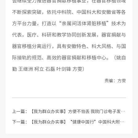
会继续全力推进器官捐献移植事业，在器官移植领域
不断探索突破，依托中科院、中国科大和安徽省等各
方平台力量，打造以“亲属间活体肾脏移植”技术为
代表，医疗、科研和教学协同创新发展，器官捐献与
器官移植分离运行，具有安徽特色、科大风格、与国
际接轨的规范、高效的器官捐献和移植中心。（姚自
勤 王继洲 柯立 石磊 叶剑锋 方雯）
责编：方雯
上一篇：
【我为群众办实事】方便不怕丢 我院门诊电子发票上线
下一篇：
【我为群众办实事】“健康中国行”中国科大附一院专家团走进革命老区贵州习水