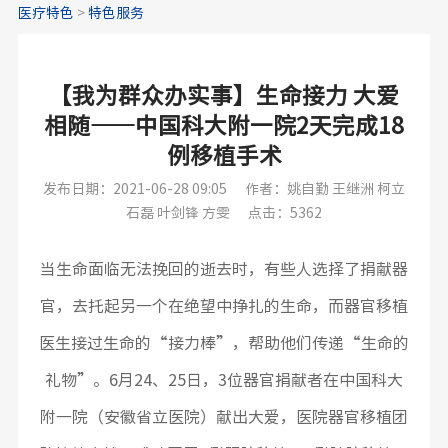
医疗特色
>
特色服务
【我为群众办实事】生命接力 大爱
相随——中国科大附一院2天完成18
例移植手术
发布日期：2021-06-28 09:05
作者：姚自勤 王继洲 柯立
石磊 叶剑锋 方雯
点击：5362
当生命面临无法挽回的逝去时，有些人选择了捐献器
官，去托起另一个在绝望中挣扎的生命，而器官移植
医生接过生命的“接力棒”，帮助他们传递“生命的
礼物”。6月24、25日，3位器官捐献者在中国科大
附一院（安徽省立医院）献出大爱，医院器官移植团