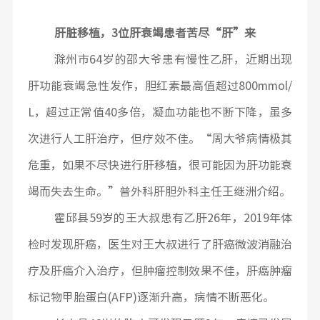
肝脏移植，3位肝衰竭患者苦尽“肝”来
滁州市64岁的邵大爷患有慢性乙肝，近期出现
肝功能衰竭急性发作，胆红素最高值超过800mmol/
L，超过正常值40多倍，凝血功能也不断下降，虽多
次进行人工肝治疗，但疗效不佳。“周大爷病情极其
危重，如果不尽快进行肝移植，很可能因为肝功能衰
竭而失去生命。”普外科肝胆外科主任王继洲介绍。
霍邱县59岁的王大叔患有乙肝26年，2019年体
检时发现肝癌，医生对王大叔进行了肝癌微波消融治
疗及肝癌介入治疗，但肿瘤控制效果不佳，肝癌肿瘤
标记物甲胎蛋白(AFP)逐渐升高，病情不断恶化。