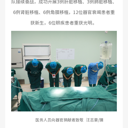
队接续奋战，成功开展3例肝脏移植、3例肺脏移植、
6例肾脏移植、6例角膜移植，12位器官衰竭患者重
获新生，6位眼疾患者重获光明。
医务人员向器官捐献者致敬 汪志豪/摄