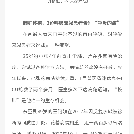
肝移植手术 吴家炜/摄
肺脏移植，3位呼吸衰竭患者告别“呼吸的痛”
在普通人看来再平常不过的自由呼吸，对呼吸
衰竭患者来说却是一种奢望。
35岁的小张4年前查出尘肺，曾在多家医院治
疗，尝试过各种治疗方法，病情却丝毫没有好转。今
年以来，小张的病情持续加重，1月曾因昏迷休克在I
CU抢救了两个多月，医生多次下达病危通知，“换
肺”是他唯一的生存机会。
东至县49岁的王阿姨在2017年因反复咳嗽被诊
断为间质性肺炎，随着病情加重，走一两百步就气喘
吁吁，呼吸困难。2020年10月，一场感冒使王阿姨