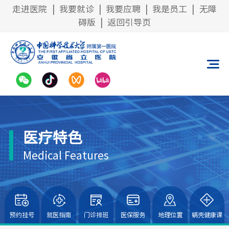
走进医院
|
我要就诊
|
我要应聘
|
我是员工
|
无障
碍版
|
返回引导页
医疗特色
Medical Features
预约挂号
就医指南
门诊排班
医保服务
地理位置
蜗壳健康课