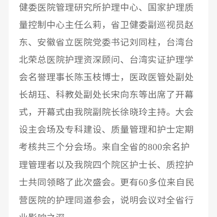
健委医院管理研究所护理中心、国家护理质
量控制中心主任么莉，省卫健委副巡视员赵
东、安徽省立医院党委书记刘同柱，台湾台
北荣总医院护理资深顾问、台湾实证护理学
会名誉理事长陈玉枝博士，医政医管处副处
长胡珏、科教处副处长宋向东等出席了开幕
式，开幕式由我院副院长徐晓玲主持。大会
设主会场及专科建设、质量管理和护士定期
800
考核共三个分会场。来自全省的
余
名护
理管理者以及我院四个院区护士长、质控护
60
士共同领略了此次盛会。更有
多位来自民
营医院的护理同道参会，说明会议对全省行