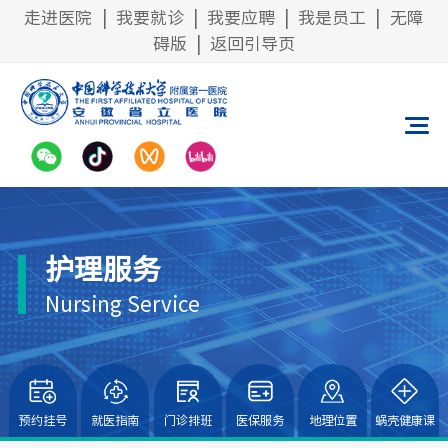
走进医院
|
我要就诊
|
我要应聘
|
我是员工
|
无障
碍版
|
返回引导页
护理服务
Nursing Service
预约挂号
就医指南
门诊排班
医保服务
地理位置
蜗壳健康课