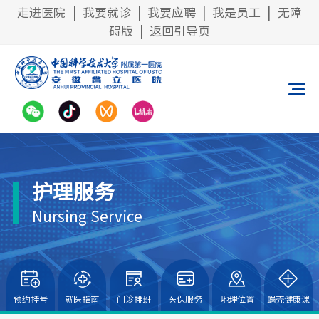
走进医院
|
我要就诊
|
我要应聘
|
我是员工
|
无障
碍版
|
返回引导页
护理服务
Nursing Service
预约挂号
就医指南
门诊排班
医保服务
地理位置
蜗壳健康课