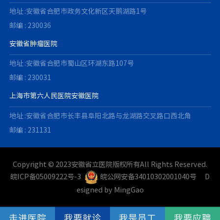
地址 :安徽省合肥市政务文化新区天鹅湖路1号
邮编 : 230036
安徽省肿瘤医院
地址 :安徽省合肥市蜀山区环湖东路107号
邮编 : 230031
上海市第六人民医院安徽医院
地址 :安徽省合肥市长丰县阜阳北路与龙湖路交叉路口西北角
邮编 : 231131
Copyright © 2023安徽省立医院版权所有All Rights Reserved.
皖ICP备05009222号-3
皖公网安备34010302001040号
D
esigned by
MingGao
走进医院
我要就诊
我是员工
我要应聘