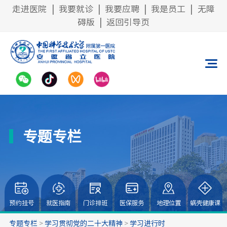
走进医院
|
我要就诊
|
我要应聘
|
我是员工
|
无障
碍版
|
返回引导页
专题专栏
预约挂号
就医指南
门诊排班
医保服务
地理位置
蜗壳健康课
专题专栏
>
学习贯彻党的二十大精神
>
学习进行时