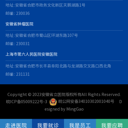
地址 :安徽省合肥市政务文化新区天鹅湖路1号
邮编 : 230036
安徽省肿瘤医院
地址 :安徽省合肥市蜀山区环湖东路107号
邮编 : 230031
上海市第六人民医院安徽医院
地址 :安徽省合肥市长丰县阜阳北路与龙湖路交叉路口西北角
邮编 : 231131
Copyright © 2023安徽省立医院版权所有All Rights Reserved.
皖ICP备05009222号-3
皖公网安备34010302001040号
D
esigned by
MingGao
走进医院
我要就诊
我是员工
我要应聘