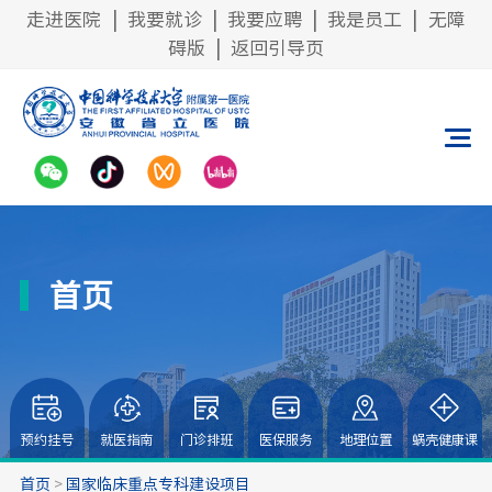
走进医院
|
我要就诊
|
我要应聘
|
我是员工
|
无障
碍版
|
返回引导页
首页
预约挂号
就医指南
门诊排班
医保服务
地理位置
蜗壳健康课
首页
>
国家临床重点专科建设项目