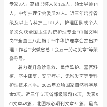
专家
人，高级职称人员
人，硕士导师
3
126
14
人，中华护理学会委员
人。近三年培养省
25
级及以上专科护士
人。护理团队或个人
101
多次荣获全国卫生系统护理专业“巾帼文明
岗”“全国三八红旗手”“中华护理学会杰出护
理工作者”“安徽省总工会五一劳动奖章”等荣
誉称号。
着力提升急诊急救、重症监护、器官移
植、卒中康复、安宁疗护、无喉发声等专科
护理技术水平。
年立项国家自然科学基
2023
金
项。近三年立项省部级课题
项，发表
3
18
S
文章
篇，北图核心期刊文章
篇，最高
CI
45
51