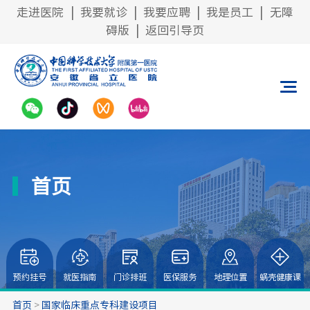
走进医院
|
我要就诊
|
我要应聘
|
我是员工
|
无障
碍版
|
返回引导页
首页
预约挂号
就医指南
门诊排班
医保服务
地理位置
蜗壳健康课
首页
>
国家临床重点专科建设项目