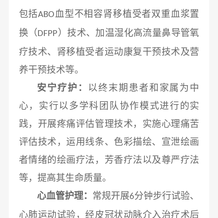
包括
血型不相容肾移植受者双重血浆置
ABO
换（
）技术、加温湿化高流量鼻导管氧
DFPP
疗技术、肾移植受者运动康复干预技术及营
养干预技术等。
安宁疗护：
以终末期患者和家属为中
心，实行以多学科团队协作模式进行的实
践，开展疼痛评估管理技术，实施心理痛苦
评估技术，运用线条、色彩描绘、宣泄绘画
者情绪的绘画疗法，芳香疗法以及尊严疗法
等，提高其生命质量。
心血管护理：
常规开展
分钟步行试验、
6
心肺运动试验，经皮冠状动脉介入治疗术后