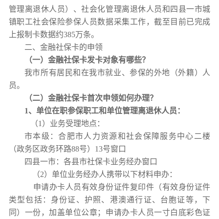
管理离退休人员）、社会化管理离退休人员和四县一市城
镇职工社会保险参保人员数据采集工作，截至目前已完成
上报制卡数据约385万条。
二、金融社保卡的申领
（
一
）
金融社保卡
发卡
对象
有哪些
？
我市所有居民和在我市就业、参保的外地（外籍）人
员。
（
二
）
金融社保卡
首次
申
领如何办理？
1、
单位
在职
参保职工和单位管理离退休人员
：
（1）业务受理地点：
市本级：合肥市人力资源和社会保障服务中心二楼
（政务区政务环路88号）13号窗口
四县一市：各县市社保卡业务经办窗口
（2）单位业务经办人携带以下材料申办：
申请办卡人员有效身份证件复印件（有效身份证件
类型包括：身份证、护照、港澳通行证、台胞证等，下
同）一份，加盖单位公章；申请办卡人员一寸白底彩色证