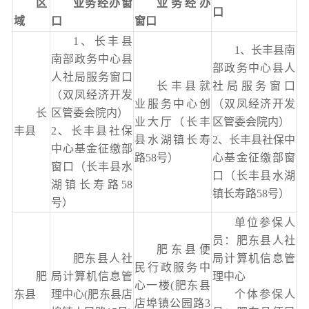
区
业务经办窗
业务经办
口
域
口
窗口
1、长丰县
1、长丰县南
南部政务中心县
部政务中心县人
人社局服务窗口
长丰县就
社局服务窗口
（双凤经济开发
业服务中心创
（双凤经济开发
长
区管委会院内）
业大厅（长丰
区管委会院内）
丰县
2、长丰县社保
县水湖镇长寿
2、长丰县社保中
中心基金征缴部
路58号）
心基金征缴部窗
窗口（长丰县水
口（长丰县水湖
湖镇长寿路58
镇长寿路58号）
号）
单位参保人
员：肥东县人社
肥东县便
肥东县人社
局计算机信息管
民行政服务中
肥
局计算机信息管
理中心
心一楼(肥东县
东县
理中心(肥东县店
个体参保人
店埠镇公园路3