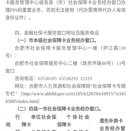
卡服务管理中心或各县（市）社会保障卡业务经办窗口办
理PIN码重置业务，否则无法使用
（代办需携带代办人有效
身份证件）
。
四、金融社保卡服务窗口地址及服务电话
（一）市本级社会保障卡业务经办窗口。
合肥市社会保障卡服务管理中心一楼（庐江路130
号）：
合肥市社会保障服务中心二楼（政务环路88号）13号
窗口
咨询电话：63536105 63536293 12333
网址：合肥市人力资源和社会保障网“社会保障卡专题
专栏”（
http://www.ahhfld.gov.cn/n1105/n32819/n169157/n345
45085/index.html
）
（二）四县一市社会保障卡业务经办窗口。
行
单位社会保
个体社会
遗失补换卡
政
障卡
保障卡
业务经办窗