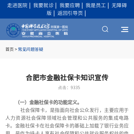
走进医院
|
我要就诊
|
我要应聘
|
我是员工
|
无障碍
版
|
返回引导页
|
首页
>
常见问题答疑
合肥市金融社保卡知识宣传
点击：9335
（
一
）
金融社保卡的功能定义。
社会保障卡，是指面向社会公众发行，主要应用于
人力资源社会保障领域社会管理和公共服务的集成电路
卡。金融社保卡
在社会保障卡
的基础
上加载
了
银行业务应
用，
是
作为持卡人享有
社会保障和公共就业服务
权益的电