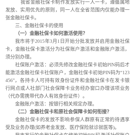
我省金融社保卡制作发放实行一人一卡，遵循属地
发放、实用优先的原则，同一人在全省范围内仅能办理一
张金融社保卡。
三、金融社保卡的使用
（
一
）
金融社保卡如何激活使用
？
我市将于2015年3月1日开始分批发放并启用金融社保
卡，金融社保卡激活分为社保账户激活和金融账户激活，
须分别办理。
社保账户激活：必须先修改金融社保卡初始PIN码后才
能激活金融社保卡社保账户，金融社保卡初始PIN码为“123
456”，各持卡人可持有效身份证件和金融社保卡在发卡银
行网点或人社部门社会保障卡业务经办窗口办理该项业务
（代办需携带代办人有效身份证件）。
金融账户激活：按银行相关规定办理。
（
二
）
金融社保卡和
原社会保障卡
如何衔接
？
金融社保卡的发放不影响参保人群原有正常的待遇享
受及业务办理(如养老金发放、医疗保险就诊就医等)。