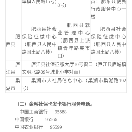
埠镇人民路15号)
员：肥东县便民
8号)
行政服务中心一
楼
肥西县就
肥西县社会
肥西县社会
业管理中心
肥
保险征缴中心
保险征缴中心
（肥西县上派
西县
（肥西县人民中
（肥西县人民中
镇青年路笑市
路国土局八楼）
路国土局八楼）
口）
庐
庐江县社保征缴大厅10号窗口（庐江县庐城镇
江县
文明北路39号城北小学对面）
巢
巢湖市人社局信息中心（巢湖市巢湖路192
湖市
号）
（三）金融社保卡
发卡银行
服务电话。
中国工商银行 95588
中国银行 95566
中国农业银行 95599