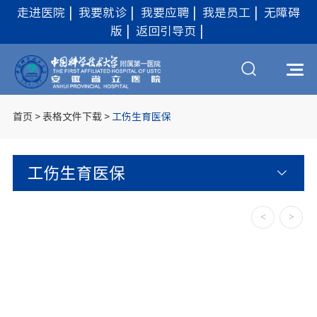
走进医院
|
我要就诊
|
我要应聘
|
我是员工
|
无障碍
版
|
返回引导页
|
首页
>
表格文件下载
>
工伤生育医保
工伤生育医保
<
>