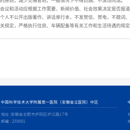
的原则，减少交通管制，一般情况下不得封路、不清场闭馆。
会议和活动应根据工作需要、新闻价值、社会效果决定是否报道
个人不公开出版著作、讲话单行本，不发贺信、贺电，不题词、
关规定，严格执行住房、车辆配备等有关工作和生活待遇的规定
中国科学技术大学附属第一医院（安徽省立医院）中区
地址 :安徽省合肥市庐阳区庐江路17号
邮编 : 230001
邮