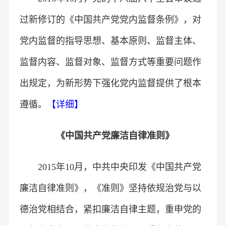
过新修订的《中国共产党党内监督条例》，对
党内监督的指导思想、基本原则、监督主体、
监督内容、监督对象、监督方式等重要问题作
出规定，为新形势下强化党内监督提供了根本
遵循。
【详细】
《中国共产党廉洁自律准则》
2015年10月，中共中央印发《中国共产党
廉洁自律准则》，《准则》坚持依规治党与以
德治党相结合，紧扣廉洁自律主题，重申党的