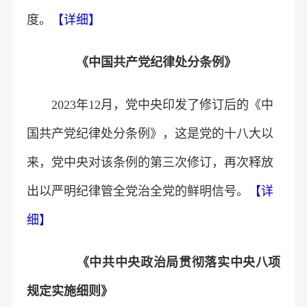
度。
【详细】
《中国共产党纪律处分条例》
2023年12月，党中央印发了修订后的《中
国共产党纪律处分条例》，这是党的十八大以
来，党中央对该条例的第三次修订，再次释放
出以严明纪律管全党治全党的鲜明信号。
【详
细】
《中共中央政治局贯彻落实中央八项
规定实施细则》