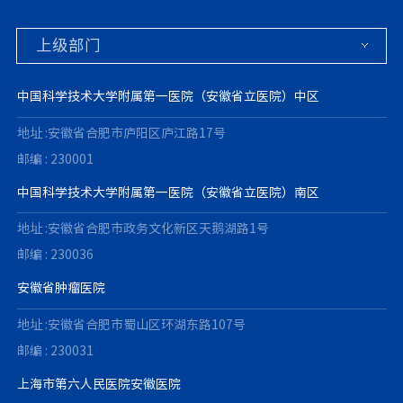
中国科学技术大学附属第一医院（安徽省立医院）中区
地址 :安徽省合肥市庐阳区庐江路17号
邮编 : 230001
中国科学技术大学附属第一医院（安徽省立医院）南区
地址 :安徽省合肥市政务文化新区天鹅湖路1号
邮编 : 230036
安徽省肿瘤医院
地址 :安徽省合肥市蜀山区环湖东路107号
邮编 : 230031
上海市第六人民医院安徽医院