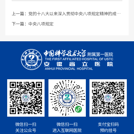
上一篇：
党的十八大以来深入贯彻中央八项规定精神的成效和经验
下一篇：
中央八项规定
微信扫一扫
微信扫一扫
支付宝扫码
关注公众号
进入互联网医院
预约挂号