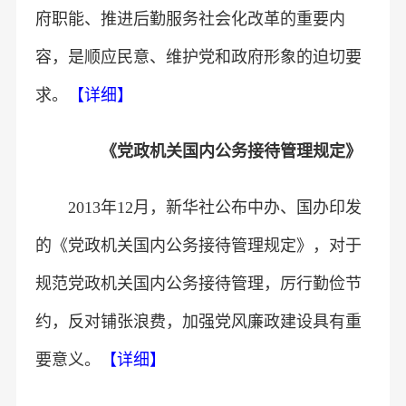
府职能、推进后勤服务社会化改革的重要内
容，是顺应民意、维护党和政府形象的迫切要
求。
【详细】
《党政机关国内公务接待管理规定》
2013年12月，新华社公布中办、国办印发
的《党政机关国内公务接待管理规定》，对于
规范党政机关国内公务接待管理，厉行勤俭节
约，反对铺张浪费，加强党风廉政建设具有重
要意义。
【详细】