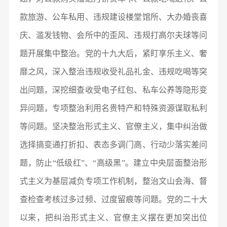
款旅游、公车私用、违规建设楼堂馆所、大办婚丧喜
庆、滥发钱物、会所中的歪风、违规打高尔夫球等问
题开展集中整治。党的十九大后，紧盯享乐主义、奢
靡之风，深入整治违规收受礼品礼金、违规吃喝等突
出问题，深挖细查收受电子红包、私车公养等隐形变
异问题，专项整治利用名贵特产和特殊资源谋取私利
等问题。坚决整治形式主义、官僚主义，集中纠治做
选择搞变通打折扣、表态多调门高、行动少落实差问
题，防止“低级红”、“高级黑”。建立中央层面整治形
式主义为基层减负专项工作机制，整治文山会海、督
查检查考核过多过频、过度留痕等问题。党的二十大
以来，把纠治形式主义、官僚主义摆在更加突出位