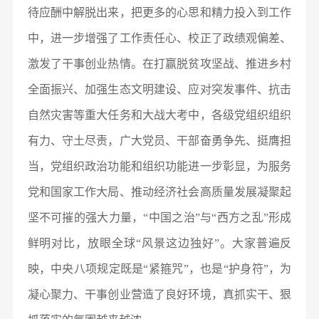
待应酬中解脱出来，把更多的心思和精力投入到工作
中，进一步增强了工作责任心、校正了政绩观偏差、
激发了干事创业热情。在打赢脱贫攻坚战、推进乡村
全面振兴、加强生态文明建设、应对突发事件、抗击
自然灾害等重大任务和大战大考中，各级党组织组织
有力、守土尽责，广大党员、干部奋勇争先、挺膺担
当，党组织政治功能和组织功能进一步彰显，为服务
党和国家工作大局、推动经济社会高质量发展凝聚起
坚不可摧的强大力量，“中国之治”与“西方之乱”形成
鲜明对比，放眼全球“风景这边独好”。大家普遍反
映，中央八项规定既是“紧箍咒”，也是“护身符”，为
凝心聚力、干事创业营造了良好环境，真抓实干、狠