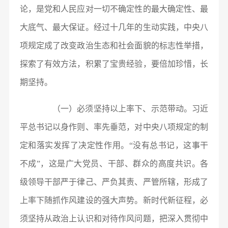
论，是党和人民应对一切不确定性的最大确定性、最
大底气、最大保证。经过十几年的生动实践，中央八
项规定成了改变政治生态和社会面貌的标志性举措，
探索了有效方法，积累了宝贵经验，要倍加珍惜，长
期坚持。
（一）必须坚持以上率下、示范带动。习近
平总书记以身作则、率先垂范，对中央八项规定的制
定和落实发挥了决定性作用。“没有总书记，这事干
不成”，这是广大党员、干部、群众的高度共识。各
级领导干部严于律己、严负其责、严管所辖，形成了
上率下随抓作风建设的强大声势。新时代新征程，必
须坚持从政治上认识和对待作风问题，把深入贯彻中