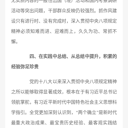
无实质内容的一般性出国（境）活动和国内考察调研
活动等突出问题，干部群众反映仍较强烈。抓作风建
设只有进行时、没有完成时，深入贯彻中央八项规定
精神必须知难而进、迎难而上，久久为功、常抓不
懈。
四、在实践中总结、从总结中提升，积累的
经验弥足珍贵
党的十八大以来深入贯彻中央八项规定精神
之所以能够取得显著成效，根本在于有习近平总书记
领航掌舵，有习近平新时代中国特色社会主义思想科
学指引。全党更加深刻认识到，“两个确立”是新时代
最重大政治成果、最宝贵历史经验、最客观实践结