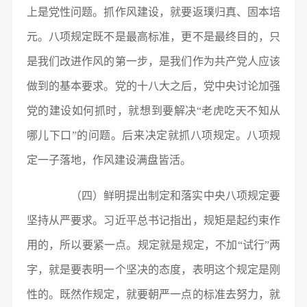
上是党性问题。抓作风建设，就要返璞归真、固本培
元。八项规定既不是最高标准，更不是最终目的，只
是我们改进作风的第一步，是我们作为共产党人应该
做到的基本要求。党的十八大之后，党中央讨论加强
党的建设如何抓时，就想到要解决“老虎吃天不知从
哪儿下口”的问题。后来决定就抓八项规定。八项规
定一子落地，作风建设满盘皆活。
（四）鲜明提出制定和落实中央八项规定要
坚持从严要求。习近平总书记指出，规矩是起约束作
用的，所以要紧一点。规定就是规定，不加“试行”两
字，就是要表明一个坚决的态度，表明这个规定是刚
性的。既然作规定，就要朝严一点的标准去努力，就