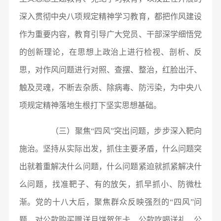
深入贯彻中央八项规定精神学习教育，都把作风建设
作为重要内容，教育引导广大党员、干部深学细悟党
的创新理论，在思想上政治上进行检视、剖析、反
思，对作风问题进行对照、查摆、整治，红脸出汗、
触及灵魂，不断去杂质、除病毒、防污染，为中央八
项规定精神落地生根打下坚实思想基础。
（三）聚焦“四风”突出问题，步步深入靶向
施治。坚持从实际出发，抓住主要矛盾，什么问题突
出就着重解决什么问题，什么问题紧迫就抓紧解决什
么问题，找准靶子、有的放矢，抓早抓小、防微杜
渐。党的十八大后，聚焦群众反映强烈的“四风”问
题，对公款购买赠送月饼贺年卡、公款吃喝送礼、公