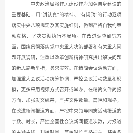
中央政治局将作风建设作为加强自身建设的
重要基础，用“讲认真”的精神、“有韧劲”的行动逐项
落实中央八项规定及其实施细则，做到严格自我约束
动真格、坚决贯彻执行不漏项。在改进调查研究方
面，围绕贯彻落实党中央重大决策部署和有关重大问
题开展调研，注重以改革创新精神研究提出解决问题
的新思路新举措，务求实效。在精简会议活动方面，
加强重大会议活动统筹协调，严控会议活动数量和规
模，更多采用视频方式召开或举办。在精简文件简报
方面，加强发文统筹，严控文件数量、篇幅和规格。
在改进新闻报道方面，严控中央领导同志活动报道的
字数、时长，严控全国性会议新闻报道次数，对报道
的主题主线、刊播时间、篇幅时长严格把关，将更多