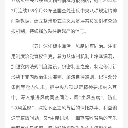
立落实中央八项规定精神情况月报制度，截至2025年
3月连续138个月公布全国查处违反中央八项规定精神
问题数据，建立整治形式主义为基层减负案例核查通
报机制，持续释放越往后越严的信号。
（五）深化标本兼治，风腐同查同治。注重
用制度治党管权治吏，着力从体制机制上堵塞漏洞，
加强党内法规制度建设，织密制度之笼。制定修订新
形势下党内政治生活准则、廉洁自律准则、纪律处分
条例等党内法规，把中央八项规定精神要求纳入其
中。深入推进风腐同查同治，既“由风查腐”，防止
“以风盖腐”，深挖不正之风背后的请托办事、利益输
送等腐败问题，又“由腐纠风”，细查腐败背后的享乐