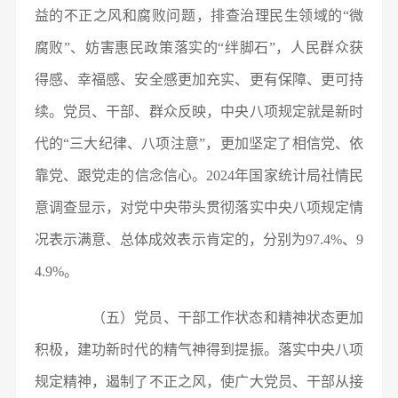
益的不正之风和腐败问题，排查治理民生领域的“微
腐败”、妨害惠民政策落实的“绊脚石”，人民群众获
得感、幸福感、安全感更加充实、更有保障、更可持
续。党员、干部、群众反映，中央八项规定就是新时
代的“三大纪律、八项注意”，更加坚定了相信党、依
靠党、跟党走的信念信心。2024年国家统计局社情民
意调查显示，对党中央带头贯彻落实中央八项规定情
况表示满意、总体成效表示肯定的，分别为97.4%、9
4.9%。
（五）党员、干部工作状态和精神状态更加
积极，建功新时代的精气神得到提振。落实中央八项
规定精神，遏制了不正之风，使广大党员、干部从接