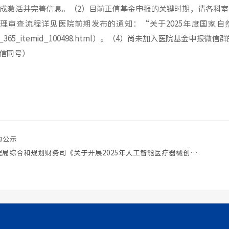
成激活并完善信息。
（
2
）
目前正值基金申报的关键时期，请
各科室
理审查流程详见医院前期发布的通知：
“
关于
2025
年度国家自
fo_365_itemid_100498.html
）
。（
4
）尚未加入医院基金申报微信群
信同号）
的公示
转发工业和信息化部办公厅 国家药品监督管理局综合和规划财务司《关于开展2025年人工智能医疗器械创新任务揭榜挂帅工作的通知》