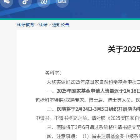
科研教育
>
科研
>
通知公告
关于20
各科室
：
为切实做好
202
5
年度国家自然科学基金申报
一、
2025
年国家基金申请人请最迟于
2
月
16
包括科室特聘
/
双聘专家、博士后、博士等人员。
二、
医院将于
2
月
24
日
-3
月
5
日组织开展
院内
申请书
。
申请书提交之前，请对照《
2025
度国家自
三、
医院将于
3
月
6
日通过系统将申请书提交
四
、注意事项：（
1
）尚未注册基金委申报系