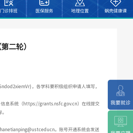
门诊排班
医保服务
地理位置
蜗壳健康课
（第二轮）
2Sndod2xiemVr)
，各学科要积极组织申请人填写，
我要就诊
络信息系统（
https://grants.nsfc.gov.cn
）在线提交
容。
hanetianping@ustceducn
。账号开通系统会发送