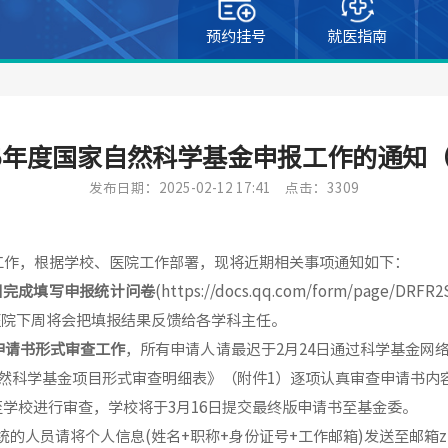
预约挂号
就医指南
25年度国家自然科学基金申报工作的通知
发布日期：2025-02-12 17:41
点击：3309
工作，根据学校、医院工作部署，现将近期相关事项通知如下：
日完成填写申报统计问卷
(https://docs.qq.com/form/page/DRFR
医院下周将会把填报结果反馈给各学科主任。
申请书形式审查工作
，所有申请人请最迟于
2
月
24
日通过科学基金网
然科学基金项目形式审查明细表》（附件
1
）逐项认真审查申请书内
至学校进行审查，学校将于
3
月
16
日提交最终版申请书至基金委
。
统的人员请将个人信息
(
姓名
+
职称
+
身份证号
+
工作邮箱
)
发送至邮箱
z