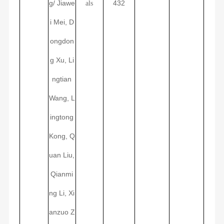
g/
Jiawe
432
als
i Mei, D
ongdon
g Xu, Li
ngtian
Wang, L
ingtong
Kong, Q
uan Liu,
Qianmi
ng Li, Xi
anzuo Z