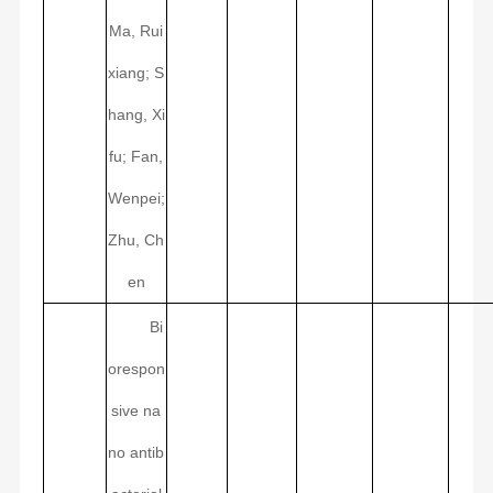
Ma, Rui
xiang; S
hang, Xi
fu; Fan,
Wenpei;
Zhu, Ch
en
Bi
orespon
sive na
no antib