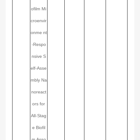
ofilm Mi
croenvir
onme nt
-Respo
nsive S
elf-Asse
mbly Na
noreact
ors for
All-Stag
e Biofil
m Asso