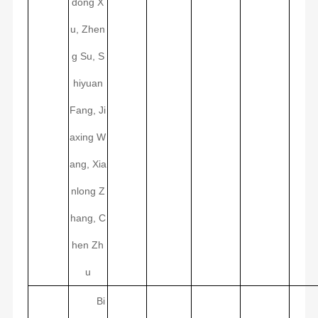
dong X
u, Zhen
g Su, S
hiyuan
Fang, Ji
axing W
ang, Xia
nlong Z
hang, C
hen Zh
u
Bi