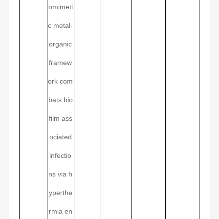
omimeti
c metal-
organic
framew
ork com
bats bio
film ass
ociated
infectio
ns via h
yperthe
rmia en