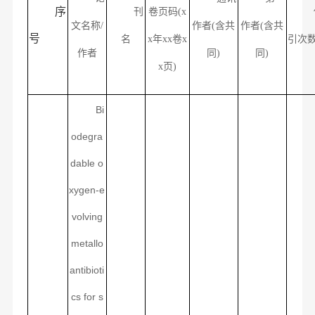
序
刊
卷页码
(x
文名称
/
作者
(
含共
作者
(含共
号
名
x年xx
卷
x
引次
作者
同
)
同)
x页
)
Bi
odegra
dable o
xygen-e
volving
metallo
antibioti
cs for s