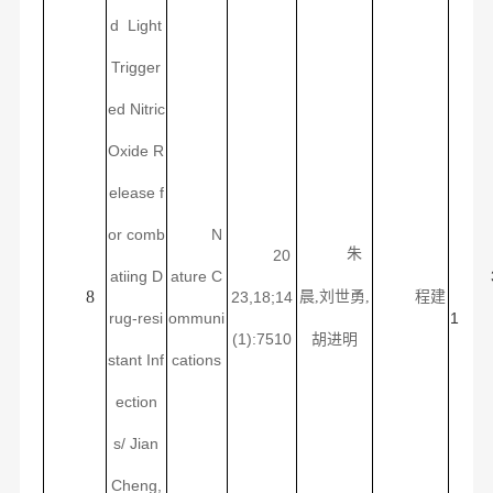
d Light
Trigger
ed Nitric
Oxide R
elease f
or comb
N
朱
20
atiing D
ature C
8
23,18;14
晨
,
刘世勇
,
程建
rug-resi
ommuni
1
(1):7510
胡进明
stant Inf
cations
ection
s/
Jian
Cheng,