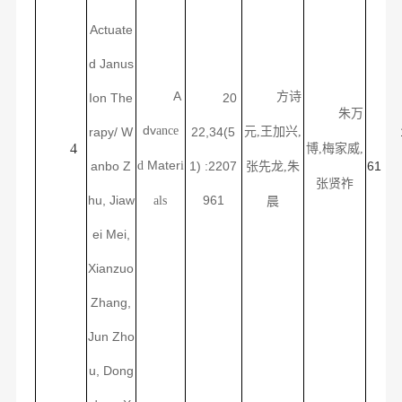
Actuate
d Janus
A
方诗
Ion The
20
朱万
dv
ance
rapy/
W
22,34(5
元
,王加兴,
4
博
,
梅家威
,
Mater
anbo Z
d
i
1) :2207
61
张先龙
,朱
张贤祚
hu, Jiaw
961
als
晨
ei Mei,
Xianzuo
Zhang,
Jun Zho
u, Dong