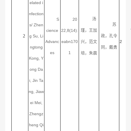
elated i
nfection
汤
S
20
苏
s/
Zhen
cience
22,8(14):
瑾
，王加
2
g Su, Li
政，
孔令
Advanc
eabn170
2
兴，
范文
ngtong
同
，
戴勇
es
1
培，
朱晨
Kong, Y
ong Da
i, Jin Ta
ng, Jiaw
ei Mei,
Zhengz
heng Qi