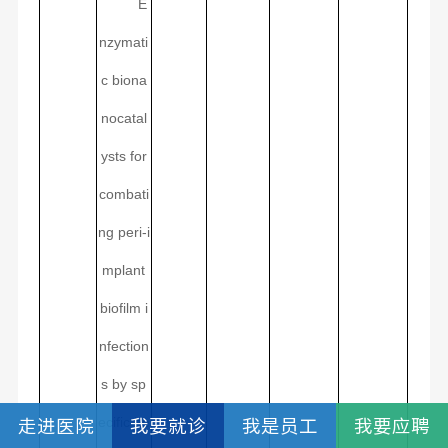
E
nzymati
c biona
nocatal
ysts for
combati
ng peri-i
mplant
biofilm i
nfection
s by sp
ecific he
走进医院
我要就诊
我是员工
我要应聘