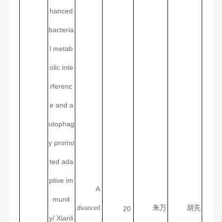
hanced
bacteria
l metab
olic inte
rferenc
e and a
utophag
y promo
ted ada
ptive im
A
munit
dv
anced
朱万
胡先
20
y/
Xianli