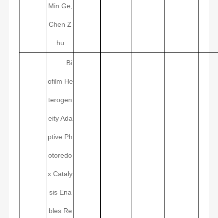
Min Ge,
Chen Z
hu
Bi
ofilm He
terogen
eity Ada
ptive Ph
otoredo
x Cataly
sis Ena
bles Re