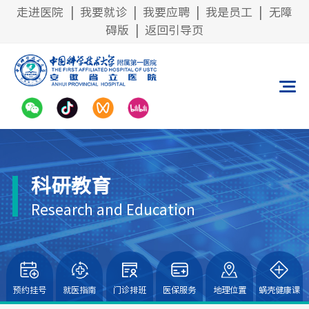
走进医院
|
我要就诊
|
我要应聘
|
我是员工
|
无障
碍版
|
返回引导页
科研教育
Research and Education
预约挂号
就医指南
门诊排班
医保服务
地理位置
蜗壳健康课