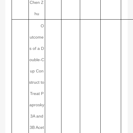
Chen Z
hu
O
utcome
s of a D
ouble-C
up Con
struct to
Treat P
aprosky
3A and
3B Acet