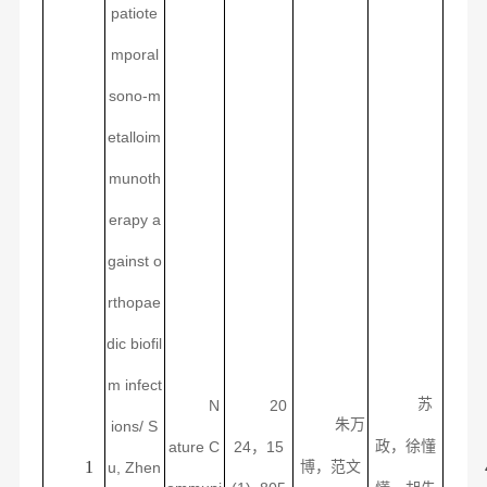
patiote
mporal
sono-m
etalloim
munoth
erapy a
gainst o
rthopae
dic biofil
m infect
苏
N
20
朱万
ions/ S
ature C
24
，
15
政
，徐懂
1
u, Zhen
博，范文