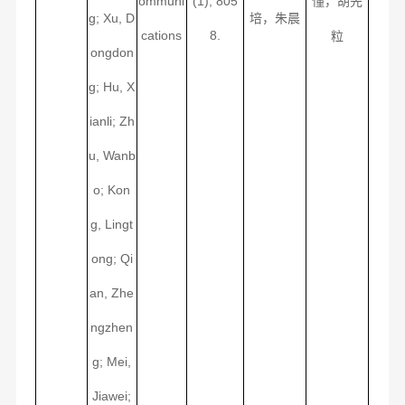
ommuni
(1), 805
懂，胡先
g; Xu, D
培，朱晨
cations
8.
粒
ongdon
g; Hu, X
ianli; Zh
u, Wanb
o; Kon
g, Lingt
ong; Qi
an, Zhe
ngzhen
g; Mei,
Jiawei;