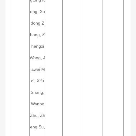
gtong K
ong, Xu
dong Z
hang, Z
hengxi
Wang, J
iawei M
ei, Xifu
Shang,
Wanbo
Zhu, Zh
eng Su,