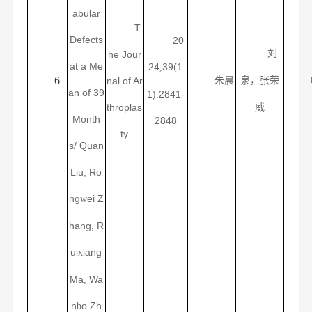
abular
T
Defects
20
刘
he Jour
at a Me
24
39(1
,
6
nal of Ar
朱晨
泉，张荣
an of 39
1):2841-
throplas
威
Month
2848
ty
s/
Quan
Liu, Ro
ng
ei Z
w
hang, R
ui
iang
x
Ma, Wa
n
o Zh
b