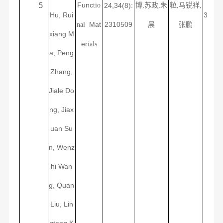
5
Func
tio
24,34(8):
博
,苏政,朱
粒
,
马锐祥
,
Hu, Rui
3
Mat
2310509
nal
晨
张鹏
xiang M
er
ials
a, Peng
Zhang,
Jiale Do
ng, Jiax
uan Su
n, Wenz
hi Wan
g, Quan
Liu, Lin