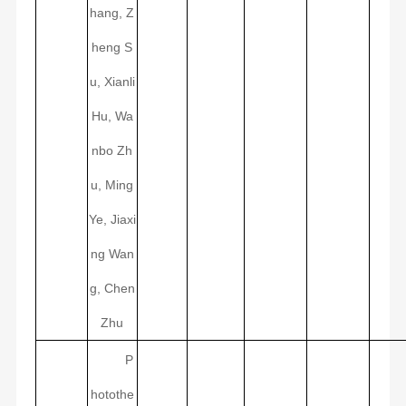
hang, Z
heng S
u, Xianli
Hu, Wa
nbo Zh
u, Ming
Ye, Jiaxi
ng Wan
g, Chen
Zhu
P
hotothe