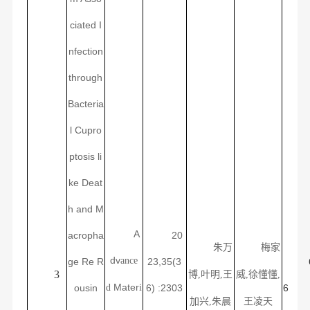
ciated I
nfection
through
Bacteria
l Cupro
ptosis li
ke Deat
h and M
A
acropha
20
朱万
梅家
dv
ance
ge Re R
23,35(3
3
博
,
叶明
,王
威
,
徐懂懂
,
Mater
ousin
d
i
6) :2303
6
加兴,朱晨
王凌天