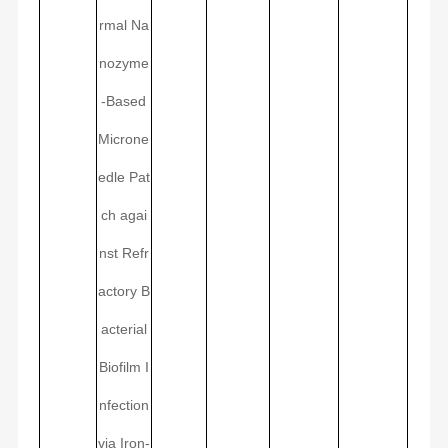
rmal Na
nozyme
-Based
Microne
edle Pat
ch agai
nst Refr
actory B
acterial
Biofilm I
nfection
via Iron-