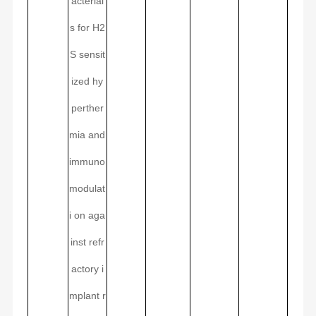
acterial
s for H2
S sensit
ized hy
perther
mia and
immuno
modulat
i on aga
inst refr
actory i
mplant r