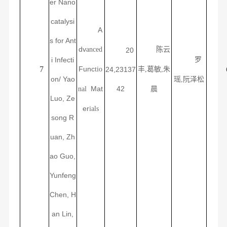
er Nano
catalysi
A
s for Ant
dv
anced
陈云
20
i Infecti
罗
7
Func
tio
24,23137
丰
,
葛敏
,朱
on/
Yao
瑶
,
阮泽松
Mat
42
nal
晨
Luo, Ze
er
ials
song R
uan, Zh
ao Guo,
Yunfeng
Chen, H
an Lin,