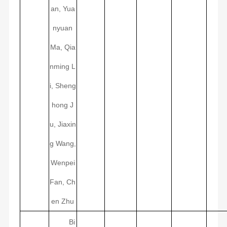
an, Yua
nyuan
Ma, Qia
nming L
i, Sheng
hong J
u, Jiaxin
g Wang,
Wenpei
Fan, Ch
en Zhu
Bi