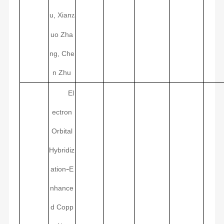
u, Xian
z
uo Zha
ng, Che
n Zhu
El
ectron
Orbital
Hybridiz
‐
ation
E
nhance
d Copp