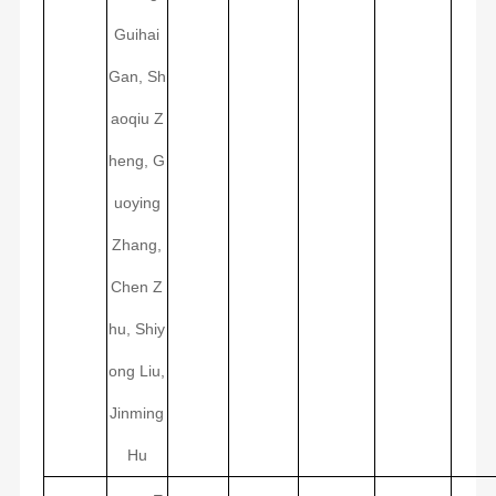
Guihai
Gan, Sh
aoqiu Z
heng, G
uoying
Zhang,
Chen Z
hu, Shiy
ong Liu,
Jinming
Hu