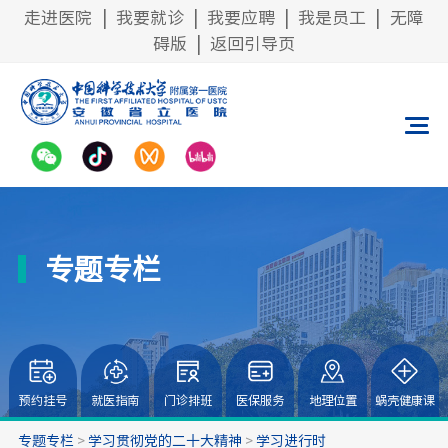
走进医院
|
我要就诊
|
我要应聘
|
我是员工
|
无障
碍版
|
返回引导页
专题专栏
预约挂号
就医指南
门诊排班
医保服务
地理位置
蜗壳健康课
专题专栏
>
学习贯彻党的二十大精神
>
学习进行时