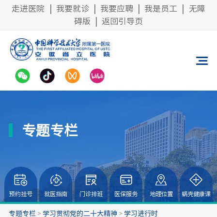
走进医院
|
我要就诊
|
我要应聘
|
我是员工
|
无障
碍版
|
返回引导页
专题专栏
预约挂号
就医指南
门诊排班
医保服务
地理位置
蜗壳健康课
专题专栏
>
学习贯彻党的二十大精神
>
学习进行时