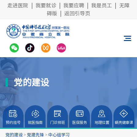
走进医院
|
我要就诊
|
我要应聘
|
我是员工
|
无障
碍版
|
返回引导页
党的建设
预约挂号
就医指南
门诊排班
医保服务
地理位置
蜗壳健康课
党的建设
>
党建先锋
>
中心组学习