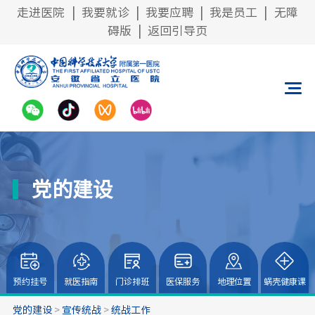
走进医院
|
我要就诊
|
我要应聘
|
我是员工
|
无障
碍版
|
返回引导页
党的建设
预约挂号
就医指南
门诊排班
医保服务
地理位置
蜗壳健康课
党的建设
>
宣传统战
>
统战工作