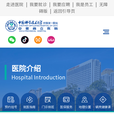
走进医院
|
我要就诊
|
我要应聘
|
我是员工
|
无障
碍版
|
返回引导页
医院介绍
Hospital Introduction
预约挂号
就医指南
门诊排班
医保服务
地理位置
蜗壳健康课