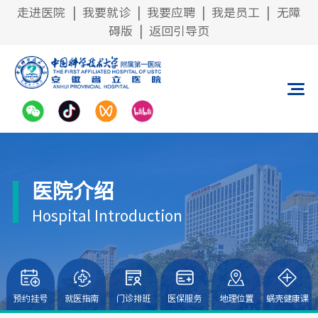
走进医院
|
我要就诊
|
我要应聘
|
我是员工
|
无障
碍版
|
返回引导页
医院介绍
Hospital Introduction
预约挂号
就医指南
门诊排班
医保服务
地理位置
蜗壳健康课