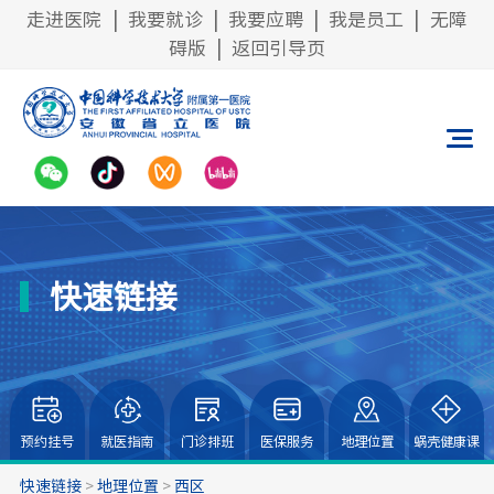
走进医院
|
我要就诊
|
我要应聘
|
我是员工
|
无障
碍版
|
返回引导页
快速链接
预约挂号
就医指南
门诊排班
医保服务
地理位置
蜗壳健康课
快速链接
>
地理位置
>
西区