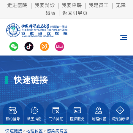
走进医院
|
我要就诊
|
我要应聘
|
我是员工
|
无障
碍版
|
返回引导页
快速链接
预约挂号
就医指南
门诊排班
医保服务
地理位置
蜗壳健康课
快速链接
>
地理位置
>
感染病院区