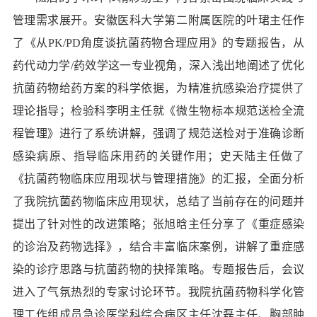
管理需求展开。安徽医科大学第二附属医院的叶珺主任作
了《从
PK/PD
角度谈抗菌药物合理应用》的专题报告，从
药代动力学
/
药效学这一专业视角，深入浅出地阐述了优化
抗菌药物给药方案的科学依据，为精准抗感染治疗提供了
理论指导；检验科李明主任就《微生物标本规范送检全流
程管理》进行了系统讲解，强调了规范送检对于准确诊断
感染病原、指导临床用药的关键作用；史天陆主任做了
《抗菌药物临床应用现状与管理措施》的汇报，全面分析
了我院抗菌药物临床应用现状，总结了当前存在的问题并
提出了针对性的改进策略；
张旭
晗
主任分
享了《重症感染
的诊治及药物选择》，结合丰富临床案例，讲解了重症感
染的诊疗思路与抗菌药物的抉择策略。专题报告后，会议
进入了气氛热烈的专家讨论环节。我院抗菌药物科学化管
理工作组成员急诊医学科综合病区主任
沈磊主任、胸部肿