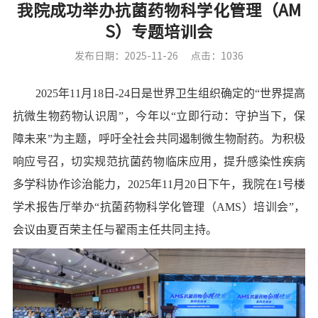
我院成功举办抗菌药物科学化管理（AM
S）专题培训会
发布日期：2025-11-26
点击：1036
2025
年
11
月
18
日
-
24
日是世界卫生组织确定的“世界提高
抗微生物药物认识周”，今年以“立即行动：守护当下，保
障未来”为主题，呼吁全社会共同遏制微生物耐药。为积极
响应号召，
切实
规范抗菌药物临床应用，提升感染性疾病
多学科协作诊治能力，
2
025
年
11
月
20
日下午，我院在
1
号楼
学术报告厅举办
“
抗菌药物科学化管理
（
AMS
）
培训会
”
，
会议由夏百荣主任与翟雨主任共同主持。